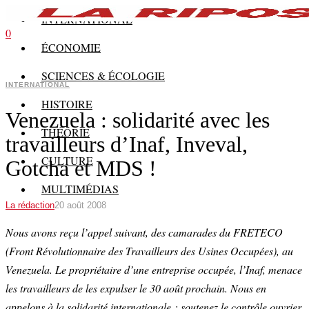
INTERNATIONAL
0
ÉCONOMIE
SCIENCES & ÉCOLOGIE
INTERNATIONAL
HISTOIRE
Venezuela : solidarité avec les
THÉORIE
travailleurs d’Inaf, Inveval,
CULTURE
Gotcha et MDS !
MULTIMÉDIAS
La rédaction
20 août 2008
Nous avons reçu l’appel suivant, des camarades du FRETECO
(Front Révolutionnaire des Travailleurs des Usines Occupées), au
Venezuela. Le propriétaire d’une entreprise occupée, l’Inaf, menace
les travailleurs de les expulser le 30 août prochain. Nous en
appelons à la solidarité internationale : soutenez le contrôle ouvrier,