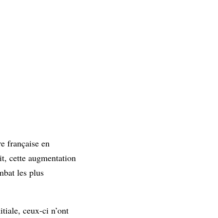
e française en
it, cette augmentation
mbat les plus
nitiale, ceux-ci n’ont