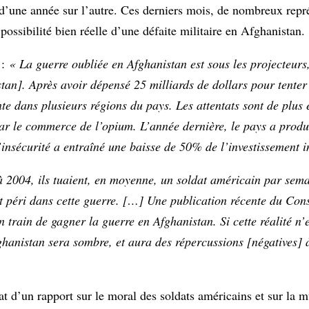
s, d’une année sur l’autre. Ces derniers mois, de nombreux repr
ssibilité bien réelle d’une défaite militaire en Afghanistan.
 :
« La guerre oubliée en Afghanistan est sous les projecteurs
tan]. Après avoir dépensé 25 milliards de dollars pour tenter 
ente dans plusieurs régions du pays. Les attentats sont de plu
s par le commerce de l’opium. L’année dernière, le pays a prod
insécurité a entraîné une baisse de 50% de l’investissement i
à 2004, ils tuaient, en moyenne, un soldat américain par sem
t péri dans cette guerre. […] Une publication récente du Cons
train de gagner la guerre en Afghanistan. Si cette réalité n’e
ghanistan sera sombre, et aura des répercussions [négatives] à
tat d’un rapport sur le moral des soldats américains et sur la m