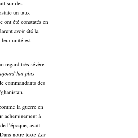
ait sur des
nstate un taux
e ont été constatés en
rent avoir été la
 leur unité est
n regard très sévère
aujourd’hui plus
t de commandants des
Afghanistan.
t comme la guerre en
leur acheminement à
de l’époque, avait
. Dans notre texte
Les