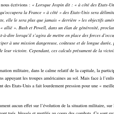
 nous écrivions :
« Lorsque Jospin dit : « à côté des Etats-Uni
ce qu’occupera la France « à côté » des Etats-Unis sera délimi
e, elle le sera plus que jamais « derrière » les objectifs amér
« allié ». Bush et Powell, dans un élan de générosité, procla
-à-dire lorsqu’il s’agira de mettre en place des forces d’occu
ciper à une mission dangereuse, coûteuse et de longue durée, 
e leur victoire. Cependant, ces calculs présument de la victoi
ation militaire, dans le calme relatif de la capitale, la partic
s appuyant les troupes américaines au sol. Mais face à l’enli
t des Etats-Unis a fait lourdement pression pour une « meille
ent aucun effet sur l’évolution de la situation militaire, sur 
ront tués, blessés et mutilés au cours des combats. Ce sont eu