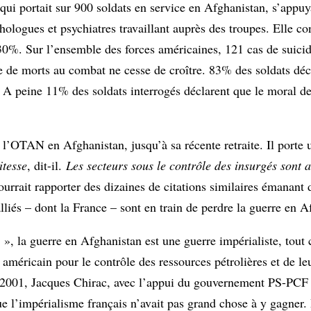
qui portait sur 900 soldats en service en Afghanistan, s’appuy
hologues et psychiatres travaillant auprès des troupes. Elle co
30%. Sur l’ensemble des forces américaines, 121 cas de suicid
de morts au combat ne cesse de croître. 83% des soldats décla
s. A peine 11% des soldats interrogés déclarent que le moral de
 l’OTAN en Afghanistan, jusqu’à sa récente retraite. Il porte u
itesse
, dit-il.
Les secteurs sous le contrôle des insurgés sont 
urrait rapporter des dizaines de citations similaires émanan
s alliés – dont la France – sont en train de perdre la guerre en 
e », la guerre en Afghanistan est une guerre impérialiste, tou
me américain pour le contrôle des ressources pétrolières et de 
En 2001, Jacques Chirac, avec l’appui du gouvernement PS-PCF 
que l’impérialisme français n’avait pas grand chose à y gagner