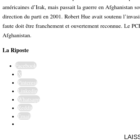
américaines d’Irak, mais passait la guerre en Afghanistan s
direction du parti en 2001. Robert Hue avait soutenu l’invasi
faute doit être franchement et ouvertement reconnue. Le PCF d
Afghanistan.
La Riposte
Facebook
X
Pinterest
Linkedin
Whatsapp
Reddit
Email
LAIS