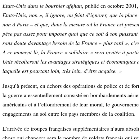
Etats-Unis dans le bourbier afghan
, publié en octobre 2001,
Etats-Unis, non », il ignore, ou feint d’ignorer, que la pla
non à Paris – et que, dans la mesure où la France est présent
pèse pas assez pour imposer quoi que ce soit à son puissant 
sans doute davantage besoin de la France « plus tard », c’est
A ce moment-là, la France « solidaire » sera invitée à parti
Unis récolteront les avantages stratégiques et économiques d
laquelle est pourtant loin, très loin, d’être acquise. »
Jusqu’à présent, en dehors des opérations de police et de form
la guerre a essentiellement consisté en bombardements aérien
américains et à l’effondrement de leur moral, le gouvernemen
engagements au sol entre les pays membres de la coalition.
L’arrivée de troupes françaises supplémentaires n’aura absolum
chose qui changera sera le nombre de soldats français qui se