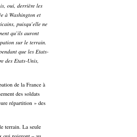
s, oui, derrière les
tée à Washington et
icains, puisqu’elle ne
ment qu’ils auront
pation sur le terrain.
pendant que les Etats-
re des Etats-Unis,
ipation de la France à
sement des soldats
ure répartition » des
le terrain. La seule
x qui paieront – au