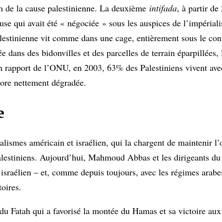
son de la cause palestinienne. La deuxième
intifada
, à partir de
treuse qui avait été « négociée » sous les auspices de l’impéri
lestinienne vit comme dans une cage, entièrement sous le cont
 dans des bidonvilles et des parcelles de terrain éparpillées, 
 un rapport de l’ONU, en 2003, 63% des Palestiniens vivent av
ncore nettement dégradée.
e
alismes américain et israélien, qui la chargent de maintenir l’o
alestiniens. Aujourd’hui, Mahmoud Abbas et les dirigeants du
sraélien – et, comme depuis toujours, avec les régimes arabes
toires.
 du Fatah qui a favorisé la montée du Hamas et sa victoire aux 