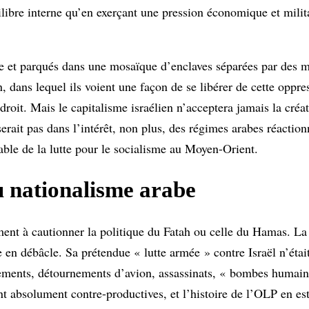
uilibre interne qu’en exerçant une pression économique et milita
e et parqués dans une mosaïque d’enclaves séparées par des m
n, dans lequel ils voient une façon de se libérer de cette oppre
roit. Mais le capitalisme israélien n’acceptera jamais la créa
 serait pas dans l’intérêt, non plus, des régimes arabes réaction
able de la lutte pour le socialisme au Moyen-Orient.
du nationalisme arabe
ent à cautionner la politique du Fatah ou celle du Hamas. La 
en débâcle. Sa prétendue « lutte armée » contre Israël n’était
èvements, détournements d’avion, assassinats, « bombes humai
nt absolument contre-productives, et l’histoire de l’OLP en est