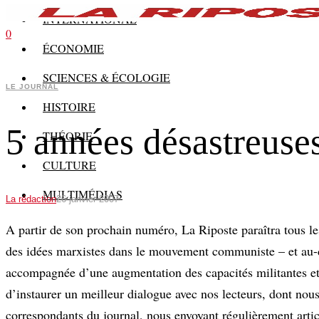
INTERNATIONAL
0
ÉCONOMIE
SCIENCES & ÉCOLOGIE
LE JOURNAL
HISTOIRE
5 années désastreuses
THÉORIE
CULTURE
MULTIMÉDIAS
La rédaction
26 janvier 2007
A partir de son prochain numéro, La Riposte paraîtra tous l
des idées marxistes dans le mouvement communiste – et au-del
accompagnée d’une augmentation des capacités militantes et 
d’instaurer un meilleur dialogue avec nos lecteurs, dont no
correspondants du journal, nous envoyant régulièrement article