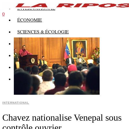
INTERNATIONAL
0
ÉCONOMIE
SCIENCES & ÉCOLOGIE
HISTOIRE
THÉORIE
CULTURE
MULTIMÉDIAS
INTERNATIONAL
Chavez nationalise Venepal sous
contrôle ouvrier