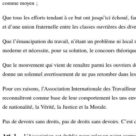
comme moyen ;
Que tous les efforts tendant à ce but ont jusqu’ici échoué, fa
et d’une union fraternelle entre les classes ouvrières des dive
Que l’émancipation du travail, n’étant un problème ni local n
moderne et nécessite, pour sa solution, le concours théorique
Que le mouvement qui vient de renaître parmi les ouvriers de
donne un solennel avertissement de ne pas retomber dans les vi
Pour ces raisons, l’Association Internationale des Travailleur
reconnaîtront comme base de leur comportement les uns enver
de nationalité, la Vérité, la Justice et la Morale.
Pas de devoirs sans droits, pas de droits sans devoirs. C’est d
Art. 1.
– L’Association est établie pour créer un point centra