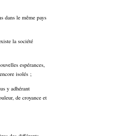
ions dans le même pays
xiste la société
nouvelles espérances,
encore isolés ;
dus y adhérant
uleur, de croyance et
res des différents