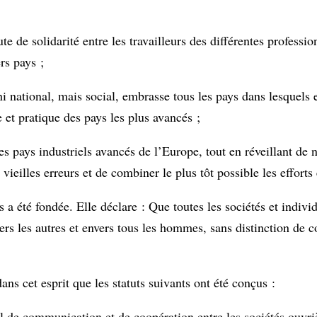
ute de solidarité entre les travailleurs des différentes profess
rs pays ;
i national, mais social, embrasse tous les pays dans lesquels e
 et pratique des pays les plus avancés ;
s pays industriels avancés de l’Europe, tout en réveillant de 
eilles erreurs et de combiner le plus tôt possible les efforts 
s a été fondée. Elle déclare : Que toutes les sociétés et indivi
s les autres et envers tous les hommes, sans distinction de co
ans cet esprit que les statuts suivants ont été conçus :
l de communication et de coopération entre les sociétés ouvriè