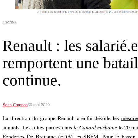
FRANCE
Renault : les salarié
remportent une batail
continue.
Boris Campos
30 mai 2020
La direction du groupe Renault a enfin dévoilé les
mesure
annuels. Les fuites parues dans
le Canard enchaîné
le 20 mai
Fonderies De Bretagne (FDB), ex-SBFM. Pour le bassin lo