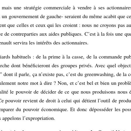
ays mais une stratégie commerciale à vendre à ses actionnai
à un gouvernement de gauche- seraient du même acabit que ceu
nt que celles et ceux qui les croient : nous ne croyons pas 
 de contreparties aux aides publiques. C’est à la fois une qu
ault servira les intérêts des actionnaires.
iards habituels : de la prime à la casse, de la commande pub
herche dont bénéficieront des groupes privés. Avec quel object
s” dont il parle, ça n’existe pas, c’est du greenwashing, de l
ulement notre mot à dire ? Non, et c’est bel et bien un pro
alité le pouvoir de décider de ce que nous produisons nous 
 pouvoir revient de droit à celui qui détient l’outil de produ
mparer du pouvoir économique. Et donc déposséder les possé
us appelons l’expropriation.