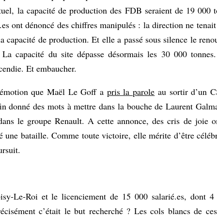
tuel, la capacité de production des FDB seraient de 19 000 t
ié.es ont dénoncé des chiffres manipulés : la direction ne tena
la capacité de production. Et elle a passé sous silence le ren
 La capacité du site dépasse désormais les 30 000 tonnes. 
ncendie. Et embaucher.
ec émotion que Maël Le Goff a
pris la parole
au sortir d’un C
nfin donné des mots à mettre dans la bouche de Laurent Galm
dans le groupe Renault. A cette annonce, des cris de joie on
té une bataille. Comme toute victoire, elle mérite d’être célé
rsuit.
isy-Le-Roi et le licenciement de 15 000 salarié.es, dont 4
récisément c’était le but recherché ? Les cols blancs de ces