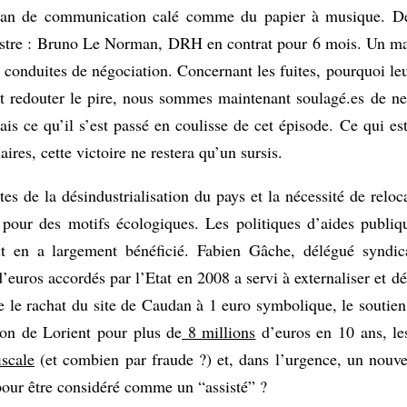
n plan de communication calé comme du papier à musique. De
hestre : Bruno Le Norman, DRH en contrat pour 6 mois. Un ma
 conduites de négociation. Concernant les fuites, pourquoi leur
ait redouter le pire, nous sommes maintenant soulagé.es de n
 ce qu’il s’est passé en coulisse de cet épisode. Ce qui est
ires, cette victoire ne restera qu’un sursis.
es de la désindustrialisation du pays et la nécessité de reloc
pour des motifs écologiques. Les politiques d’aides publiq
ult en a largement bénéficié. Fabien Gâche, délégué syndic
’euros accordés par l’Etat en 2008 a servi à externaliser et dé
le le rachat du site de Caudan à 1 euro symbolique, le soutien
on de Lorient pour plus de
8 millions
d’euros en 10 ans, le
iscale
(et combien par fraude ?) et, dans l’urgence, un nou
 pour être considéré comme un “assisté” ?