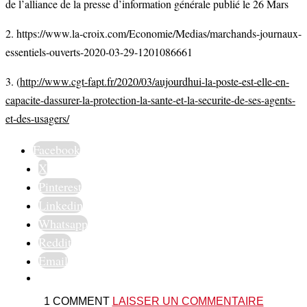
de l’alliance de la presse d’information générale publié le 26 Mars
2. https://www.la-croix.com/Economie/Medias/marchands-journaux-
essentiels-ouverts-2020-03-29-1201086661
3. (
http://www.cgt-fapt.fr/2020/03/aujourdhui-la-poste-est-elle-en-
capacite-dassurer-la-protection-la-sante-et-la-securite-de-ses-agents-
et-des-usagers/
Facebook
X
Pinterest
Linkedin
Whatsapp
Reddit
Email
1 COMMENT
LAISSER UN COMMENTAIRE