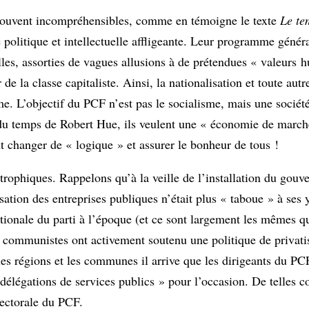
t souvent incompréhensibles, comme en témoigne le texte
Le t
 politique et intellectuelle affligeante. Leur programme génér
elles, assorties de vagues allusions à de prétendues « valeurs
e la classe capitaliste. Ainsi, la nationalisation et toute aut
mme. L’objectif du PCF n’est pas le socialisme, mais une société
 du temps de Robert Hue, ils veulent une « économie de marc
ut changer de « logique » et assurer le bonheur de tous !
strophiques. Rappelons qu’à la veille de l’installation du gou
ation des entreprises publiques n’était plus « taboue » à ses y
tionale du parti à l’époque (et ce sont largement les mêmes qui
es communistes ont activement soutenu une politique de privati
les régions et les communes il arrive que les dirigeants du PC
élégations de services publics » pour l’occasion. De telles c
lectorale du PCF.