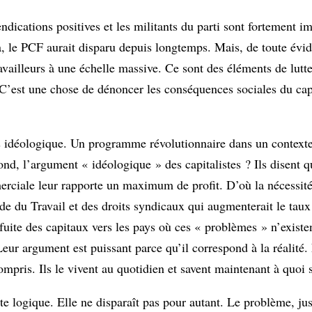
ations positives et les militants du parti sont fortement imp
la, le PCF aurait disparu depuis longtemps. Mais, de toute évi
 travailleurs à une échelle massive. Ce sont des éléments de lutt
C’est une chose de dénoncer les conséquences sociales du cap
is idéologique. Un programme révolutionnaire dans un contexte
ond, l’argument « idéologique » des capitalistes ? Ils disent 
mmerciale leur rapporte un maximum de profit. D’où la nécessit
e du Travail et des droits syndicaux qui augmenterait le taux d
 fuite des capitaux vers les pays où ces « problèmes » n’existen
eur argument est puissant parce qu’il correspond à la réalité.
compris. Ils le vivent au quotidien et savent maintenant à quoi s
te logique. Elle ne disparaît pas pour autant. Le problème, ju