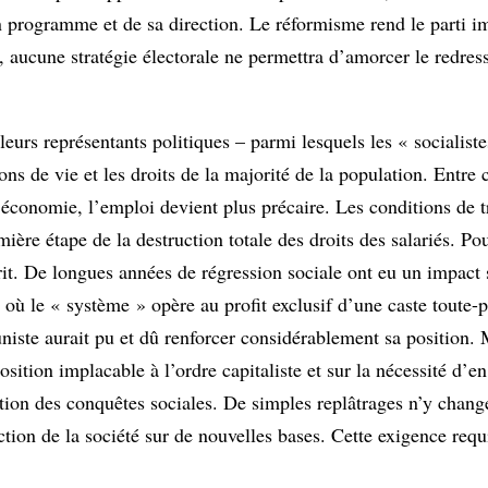
on programme et de sa direction. Le réformisme rend le parti i
, aucune stratégie électorale ne permettra d’amorcer le redre
t leurs représentants politiques – parmi lesquels les « socialis
s de vie et les droits de la majorité de la population. Entre c
’économie, l’emploi devient plus précaire. Les conditions de t
étape de la destruction totale des droits des salariés. Pour 
it. De longues années de régression sociale ont eu un impact 
, où le « système » opère au profit exclusif d’une caste toute-
iste aurait pu et dû renforcer considérablement sa position. 
ition implacable à l’ordre capitaliste et sur la nécessité d’en
ruction des conquêtes sociales. De simples replâtrages n’y chang
ruction de la société sur de nouvelles bases. Cette exigence re