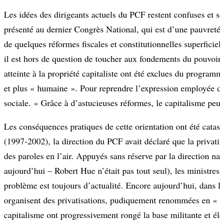
Les idées des dirigeants actuels du PCF restent confuses e
présenté au dernier Congrès National, qui est d’une pauvreté
de quelques réformes fiscales et constitutionnelles superfici
il est hors de question de toucher aux fondements du pouvoir d
atteinte à la propriété capitaliste ont été exclues du progra
et plus « humaine ». Pour reprendre l’expression employée
sociale. » Grâce à d’astucieuses réformes, le capitalisme pe
Les conséquences pratiques de cette orientation ont été cata
(1997-2002), la direction du PCF avait déclaré que la privatis
des paroles en l’air. Appuyés sans réserve par la direction na
aujourd’hui – Robert Hue n’était pas tout seul), les ministr
problème est toujours d’actualité. Encore aujourd’hui, dans 
organisent des privatisations, pudiquement renommées en « d
capitalisme ont progressivement rongé la base militante et é