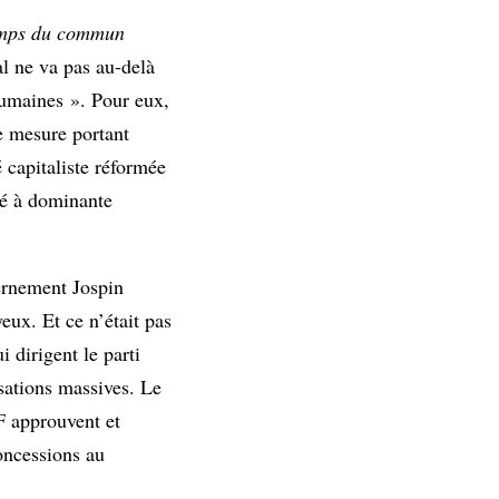
emps du commun
al ne va pas au-delà
 humaines ». Pour eux,
re mesure portant
 capitaliste réformée
hé à dominante
vernement Jospin
eux. Et ce n’était pas
 dirigent le parti
sations massives. Le
F approuvent et
oncessions au