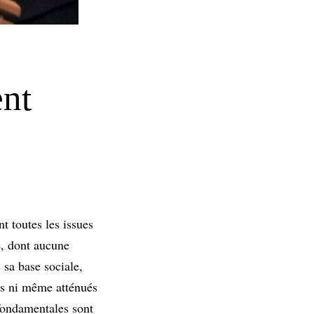
ent
t toutes les issues
e, dont aucune
 sa base sociale,
lus ni même atténués
 fondamentales sont