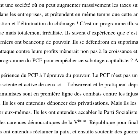
nt une société où on peut augmenter massivement les taxes sur
es dans les entreprises, et prétendent en même temps que cette 
uction et l’élimination du chômage ! C’est un programme illuso
ue mais totalement irréaliste. Ils savent d’expérience que c’e
erniers ont beaucoup de pouvoir. Ils se défendront en supprim
taque contre leurs profits mènerait non pas à la croissance et
 programme du PCF pour empêcher ce sabotage capitaliste ? A
xpérience du PCF à l’épreuve du pouvoir. Le PCF n’est pas un
sciente et active de ceux-ci – l’observent et le pratiquent dep
ommunistes sont en première ligne des combats contre les injust
Ils les ont entendus dénoncer des privatisations. Mais ils les
r eux-mêmes. Ils les ont entendus accabler le Parti Socialiste 
ème
r les carences démocratiques de la V
République pour final
 ont entendus réclamer la paix, et ensuite soutenir des guerre