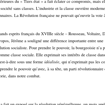
érieures du « Tiers état » a fait éclater ce compromis, mais el
société sans classes. L’industrie et la classe ouvrière modern
onnaires. La Révolution française ne pouvait qu’ouvrir la voie
nds esprits français du XVIIIe siècle – Rousseau, Voltaire, Di
propos, Jérôme a souligné une différence importante entre une
tion socialiste. Pour prendre le pouvoir, la bourgeoisie n’a 
comme classe sociale. Elle exprimait ses intérêts de classe dans
’est-à-dire sous une forme
idéalisée
, qui n’exprimait pas les c
t prendre le pouvoir qu’avec, à sa tête, un parti révolutionnai
orie, dans notre combat.
 fait un exposé sur la révolution vénézuélienne, un mois apr