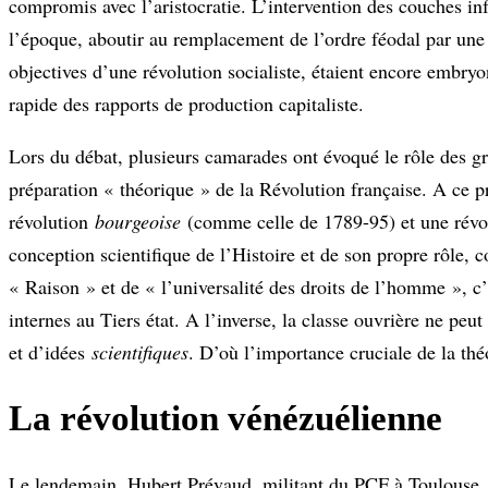
compromis avec l’aristocratie. L’intervention des couches inf
l’époque, aboutir au remplacement de l’ordre féodal par une 
objectives d’une révolution socialiste, étaient encore embry
rapide des rapports de production capitaliste.
Lors du débat, plusieurs camarades ont évoqué le rôle des gra
préparation « théorique » de la Révolution française. A ce 
révolution
bourgeoise
(comme celle de 1789-95) et une révolu
conception scientifique de l’Histoire et de son propre rôle, 
« Raison » et de « l’universalité des droits de l’homme », c
internes au Tiers état. A l’inverse, la classe ouvrière ne peu
et d’idées
scientifiques
. D’où l’importance cruciale de la thé
La révolution vénézuélienne
Le lendemain, Hubert Prévaud, militant du PCF à Toulouse, a