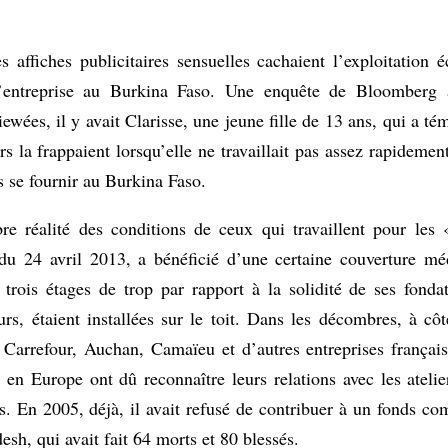
s affiches publicitaires sensuelles cachaient l’exploitation é
entreprise au Burkina Faso. Une enquête de Bloomberg a 
ewées, il y avait Clarisse, une jeune fille de 13 ans, qui a t
s la frappaient lorsqu’elle ne travaillait pas assez rapidemen
us se fournir au Burkina Faso.
re réalité des conditions de ceux qui travaillent pour les
u 24 avril 2013, a bénéficié d’une certaine couverture mé
ait trois étages de trop par rapport à la solidité de ses fond
rs, étaient installées sur le toit. Dans les décombres, à c
 Carrefour, Auchan, Camaïeu et d’autres entreprises françai
en Europe ont dû reconnaître leurs relations avec les ateli
mes. En 2005, déjà, il avait refusé de contribuer à un fonds 
sh, qui avait fait 64 morts et 80 blessés.