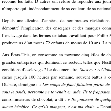
reconnu les faits. D’autres ont refusé de répondre aux journa
n’importe qui, indépendamment de sa couleur, de sa national
Depuis une dizaine d’années, de nombreuses révélations 
démontré l’implication des enseignes et des marques con
l’esclavage dans les fermes de tabac travaillant pour Philip
producteurs d’au moins 72 enfants de moins de 10 ans. La réa
Aux États-Unis, on consomme en moyenne cinq kilos de cho
grandes entreprises qui dominent ce secteur, telles que Nest
conditions d’esclavage ? Le documentaire,
Slavery : A Globa
cacao jusqu’à 100 heures par semaine, souvent battus à co
Diabate, témoigne :
« Les coups de fouet faisaient partie de 
sous le poids, personne ne te venait en aide. Ils te frappaien
consommateurs de chocolat, a dit :
« Ils jouissent de quelqu
aucun bénéfice. Ce qu’ils mangent, c’est ma chair. »
Depuis