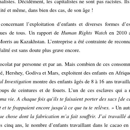
listes. Décidément, les capitalistes ne sont pas racistes. Ils
ité et même, dans bien des cas, de son âge !
concernant l’exploitation d’enfants et diverses formes d’
nues de tous. Un rapport de
Human Rights Watch
en 2010 a
 Morris au Kazakhstan. L’entreprise a été contrainte de reconn
lité est sans doute plus grave encore.
colat par personne et par an. Mais combien de ces consomm
lé, Hershey, Godiva et Mars, exploitent des enfants en Afriqu
l Investigation
montre des enfants âgés de 8 à 16 ans travaill
ups de ceintures et de fouets. L’un de ces esclaves qui a r
ma vie. A chaque fois qu’ils te faisaient porter des sacs [de c
t et te frappaient encore jusqu’à ce que tu te relèves. »
Un aut
e chose dont la fabrication m’a fait souffrir. J’ai travaillé 
 cinq ans, le nombre d’enfants travaillant dans le cacao en