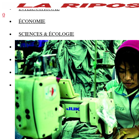
INTERNATIONAL
0
ÉCONOMIE
SCIENCES & ÉCOLOGIE
HISTOIRE
THÉORIE
CULTURE
MULTIMÉDIAS