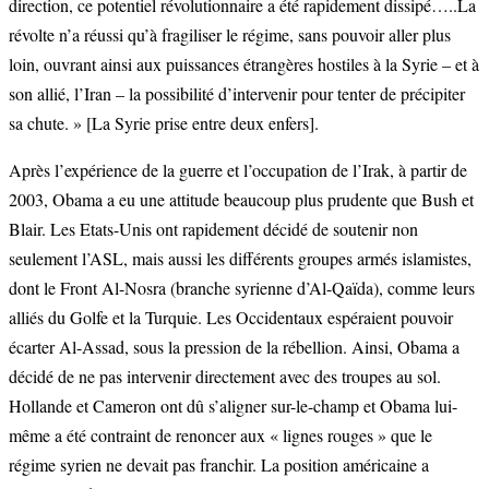
direction, ce potentiel révolutionnaire a été rapidement dissipé…..La
révolte n’a réussi qu’à fragiliser le régime, sans pouvoir aller plus
loin, ouvrant ainsi aux puissances étrangères hostiles à la Syrie – et à
son allié, l’Iran – la possibilité d’intervenir pour tenter de précipiter
sa chute. » [La Syrie prise entre deux enfers].
Après l’expérience de la guerre et l’occupation de l’Irak, à partir de
2003, Obama a eu une attitude beaucoup plus prudente que Bush et
Blair. Les Etats-Unis ont rapidement décidé de soutenir non
seulement l’ASL, mais aussi les différents groupes armés islamistes,
dont le Front Al-Nosra (branche syrienne d’Al-Qaïda), comme leurs
alliés du Golfe et la Turquie. Les Occidentaux espéraient pouvoir
écarter Al-Assad, sous la pression de la rébellion. Ainsi, Obama a
décidé de ne pas intervenir directement avec des troupes au sol.
Hollande et Cameron ont dû s’aligner sur-le-champ et Obama lui-
même a été contraint de renoncer aux « lignes rouges » que le
régime syrien ne devait pas franchir. La position américaine a