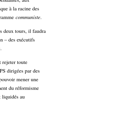
que à la racine des
rogramme
communiste
.
s deux tours, il faudra
n – des exécutifs
e
.
rejeter toute
 PS dirigées par des
t pouvoir mener une
ment du réformisme
 liquidés au