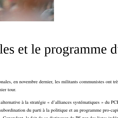
ales et le programme 
ionales, en novembre dernier, les militants communistes ont tr
ier tour.
ternative à la stratégie « d’alliances systématiques » du PCF
ubordination du parti à la politique et au programme pro-capit
. Cependant, le fait de se distinguer du PS par des listes ind