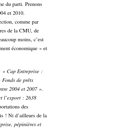
e du parti. Prenons
004 et 2010.
rection, comme par
aires de la CMU, de
beaucoup moins, c’est
ppement économique » et
 :
« Cap Entreprise :
 Fonds de prêts
entre 2004 et 2007 »
.
t l’export : 2638
portations des
s ! Ni d’ailleurs de la
prise, pépinières et