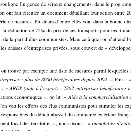
souligne l’urgence de sérieux changements, dans le programm
on ont fait circuler un document détaillant leur action entre 2
érie de mesures. Plusieurs d’entre elles vont dans la bonne di
t la réduction de 75% du prix de ces transports pour les titul
s, de la part d’élus communistes. Mais ce à quoi on s’attend 
ns les caisses d’entreprises privées, sous couvert de « dévelo
 on trouve par exemple une liste de mesures parmi lesquelles
treprises : plus de 8000 bénéficiaires depuis 2004. »
Puis :
«
e :
« AREX (aide à l’export) : 2262 entreprises bénéficiaires 
tions économiques », on lit :
« Aide à la commercialisation e
’on voit les efforts des élus communistes pour stimuler les ex
e responsables du déficit abyssal du commerce extérieur françai
ent local des territoires », nous lisons :
« Immobilier d’entre