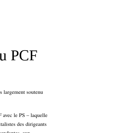
du PCF
ès largement soutenu
 avec le PS – laquelle
alistes des dirigeants
épendantes, aux