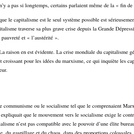
’y a pas si longtemps, certains parlaient même de la « fin de 
 que le capitalisme est le seul système possible est sérieuseme
italisme traverse sa plus grave crise depuis la Grande Dépress
auvreté et « l’austérité ».
La raison en est évidente. La crise mondiale du capitalisme g
 croissant pour les idées du marxisme, ce qui inquiète les capi
eur.
s le communisme ou le socialisme tel que le comprenaient Mar
e expliquait que le mouvement vers le socialisme exige le contr
ocialisme n’est pas compatible avec le pouvoir d’une élite burea
e, du gaspillage et du chaos, dans des proportions colossales.