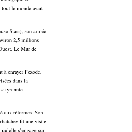
t tout le monde avait
euse Stasi), son armée
nviron 2,5 millions
 Ouest. Le Mur de
nt à enrayer l’exode.
isées dans la
 « tyrannie
sé aux réformes. Son
batchev fit une visite
r qu’elle s’engage sur