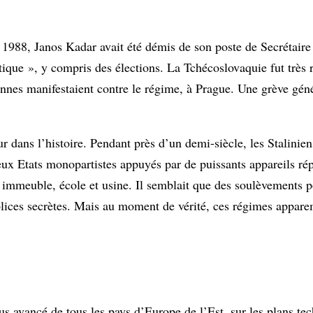
 1988, Janos Kadar avait été démis de son poste de Secrétaire
que », y compris des élections. La Tchécoslovaquie fut très 
onnes manifestaient contre le régime, à Prague. Une grève gén
dans l’histoire. Pendant près d’un demi-siècle, les Staliniens
eux Etats monopartistes appuyés par de puissants appareils répr
e immeuble, école et usine. Il semblait que des soulèvements p
 polices secrètes. Mais au moment de vérité, ces régimes appar
 avancé de tous les pays d’Europe de l’Est, sur les plans tec