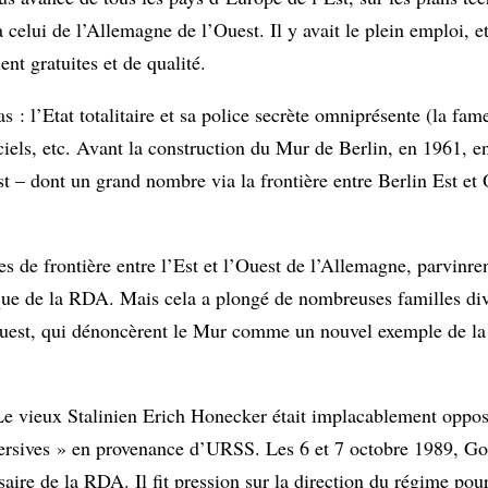
à celui de l’Allemagne de l’Ouest. Il y avait le plein emploi, e
nt gratuites et de qualité.
 l’Etat totalitaire et sa police secrète omniprésente (la fam
iciels, etc. Avant la construction du Mur de Berlin, en 1961, e
 – dont un grand nombre via la frontière entre Berlin Est et
es de frontière entre l’Est et l’Ouest de l’Allemagne, parvinre
que de la RDA. Mais cela a plongé de nombreuses familles div
’Ouest, qui dénoncèrent le Mur comme un nouvel exemple de la
. Le vieux Stalinien Erich Honecker était implacablement oppo
versives » en provenance d’URSS. Les 6 et 7 octobre 1989, Gor
saire de la RDA. Il fit pression sur la direction du régime pou